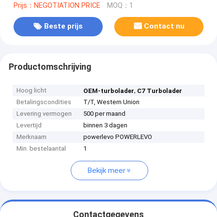
Prijs：NEGOTIATION PRICE
MOQ：1
Beste prijs
Contact nu
Productomschrijving
Hoog licht
,
OEM-turbolader
C7 Turbolader
Betalingscondities
T/T, Western Union
Levering vermogen
500 per maand
Levertijd
binnen 3 dagen
Merknaam
powerlevo POWERLEVO
Min. bestelaantal
1
Bekijk meer
Contactgegevens