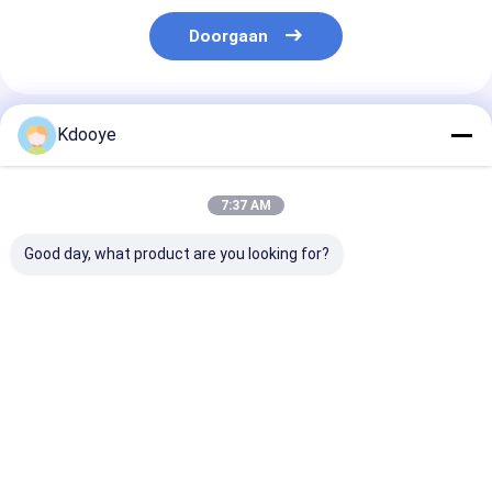
Doorgaan
Geadviseerde Producten
Kdooye
7:37 AM
Good day, what product are you looking for?
PC200-7 PC200-8
49389-02170
ZX870 Hitachi
Komatsu
Turboladers
Turbocompres
Turbocompressor 13
kg Voor Pc200-6E
6D102 6D107 Motor
Beste prijs
Beste prijs
Beste pri