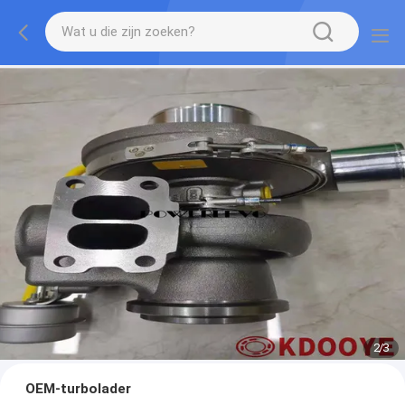
2
/
3
OEM-turbolader