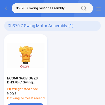
Dh370 7 Swing Motor Assembly
(1)
EC360 360B SG20
DH370-7 Swing
motor assemblage
Prijs:
Negotiated price
86KG Voor
MOQ:
1
graafmachine
Ontvang de meest recente Prijs