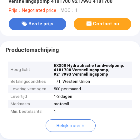
versnellingspomp 4181700 9217993 4181700
Prijs：Negotiated price
MOQ：1
Beste prijs
Contact nu
Productomschrijving
,
EX300 Hydraulische tandwielpomp
Hoog licht
,
4181700 Versnellingspomp
9217993 Versnellingspomp
Betalingscondities
T/T, Western Union
Levering vermogen
500 per maand
Levertijd
1-3 dagen
Merknaam
motorsll
Min. bestelaantal
1
Bekijk meer