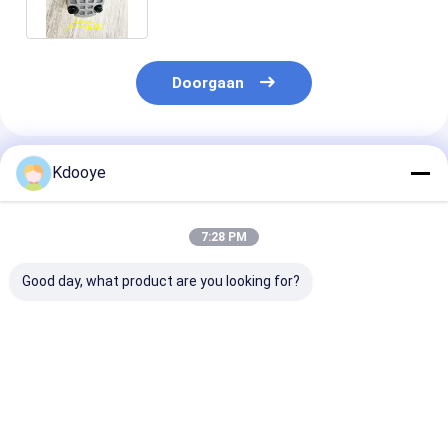
Doorgaan
Geadviseerde Producten
Kdooye
7:28 PM
Good day, what product are you looking for?
A8VO140 rexroth
Ventilator motor
ventilator mot
tandwielpomp
voor 14533496 360
voor 345C 345
pilootpomp 3,5 kg
460 480 EC360
2668034 266-
China nieuw
EC460 EC380 EC480
16KG China ni
doosan370
7KG China nieuw
Beste prijs
Beste prijs
Beste pri