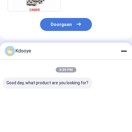
9 R220-9 R225-9
Doorgaan
Geadviseerde Producten
Kdooye
6:59 PM
Good day, what product are you looking for?
Solinod
23 kg
9C32 9C09 7K
Hydraulische Pomp
drukpompregelaar
K3V112DT
Regulator Voor
voor 320C CT320D
Hydraulische
Kobelco SK200-8
324D 329D 323D
pompregulator
SK210-8 SK250-8
Hyundai210-3
Beste prijs
Beste prijs
Beste pri
SK260-8
5 R225-7 2 sla