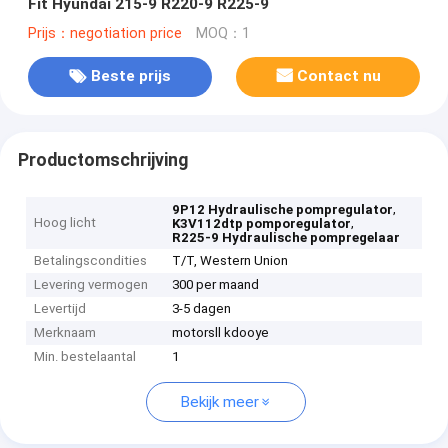
Fit Hyundai 215-9 R220-9 R225-9
Prijs：negotiation price
MOQ：1
Beste prijs
Contact nu
Productomschrijving
,
9P12 Hydraulische pompregulator
Hoog licht
,
K3V112dtp pomporegulator
R225-9 Hydraulische pompregelaar
Betalingscondities
T/T, Western Union
Levering vermogen
300 per maand
Levertijd
3-5 dagen
Merknaam
motorsll kdooye
Min. bestelaantal
1
Bekijk meer