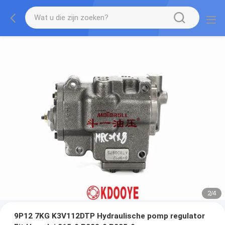
2
/
4
9P12 7KG K3V112DTP Hydraulische pomp regulator