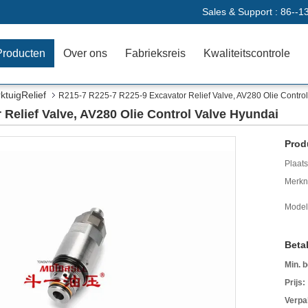
Sales & Support :
86--1
Producten
Over ons
Fabrieksreis
Kwaliteitscontrole
ktuigRelief
R215-7 R225-7 R225-9 Excavator Relief Valve, AV280 Olie Contro
Relief Valve, AV280 Olie Control Valve Hyundai
Prod
Plaats
Merkn
Mode
Beta
Min. b
Prijs:
Verpa