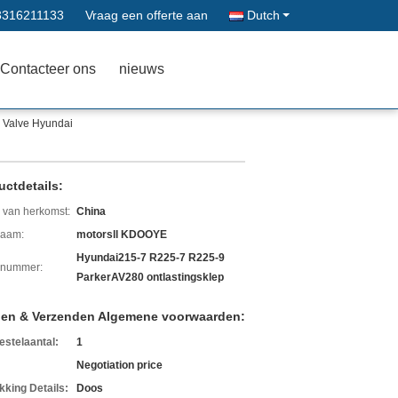
3316211133
Vraag een offerte aan
Dutch
Contacteer ons
nieuws
l Valve Hyundai
uctdetails:
 van herkomst:
China
aam:
motorsll KDOOYE
Hyundai215-7 R225-7 R225-9
lnummer:
ParkerAV280 ontlastingsklep
len & Verzenden Algemene voorwaarden:
estelaantal:
1
Negotiation price
kking Details:
Doos