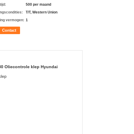
ijd:
500 per maand
ingscondities:
T/T, Western Union
ing vermogen:
1
Contact
0 Oliecontrole klep Hyundai
klep