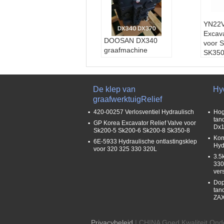
YN22
Excava
DOOSAN DX340
voor 
graafmachine
SK350
ontlastingsklep,
CLG9
Hydraulische
besturingsklep
K1002989A 410105-
De klep van
Hy
00575
graafwerktuigRelief
420-00257 Verlosventiel Hydraulisch
Hog
tan
GP Korea Excavator Relief Valve voor
Dx1
Sk200-5 Sk200-6 Sk200-8 Sk350-8
Kom
6E-5933 Hydraulische ontlastingsklep
Hyd
voor 320 325 330 320L
3.5
330
ver
Dop
tan
ZAX
Privacybeleid
| CHINA Goed Kwaliteit Ond