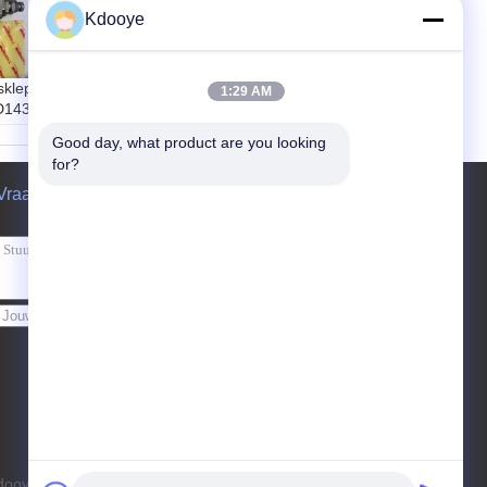
Kdooye
DOOSAN
graafmachine
sklep
1:29 AM
ontlastingsklep,
D1430
DH220-5
Hydraulische
Good day, what product are you looking 
H460-
drukregelaar klep
for?
Vraag een offerte aan
Verzend
oye Machinery Equipment Co., Ltd.. All