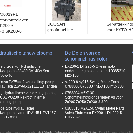
V00029F1
torkontroleventiel
DOOSAN
GP-afdekking
SK200-6
graafmachine
voor KATO H
-8 SK200-8
ontlastingsklep,
HD1430-3
25
DH220-5 DH220-7
SUMITOMO S
hoofdcontroleklep
5 SH460A5
draulische tandwielpomp
De Delen van de
schommelingsmotor
e druk 2 kg Hydraulische
EX200-1 DH220-5 Swing motor
dwielpomp A8v80 Dx140w-9cn
onderdelen, motor push rod 0365310
50w-9c
M2X150
atsu Pc75uu-2 versnellingspomp
sk200-8 sy215 Swing Motor Parts
raulisch 21w-60-221111 13 Tanden
0788806 0788807 M5X130 m5x130
kg Hydraulische versnellingspomp,
0788804 M5X130
C A8VO200 Rexroth interne
Schommelmotoronderdelen As voor
snellingspomp
Zx200 Zx250 Zx230-3 320c
peltype hydraulische
0365315 M2X150 Swing Motor Parts
dwielpomp voor HPV145 HPV145C
Valve Plate voor EX200-1 DH220-5
350 ZX350
DH220-7
erdelen voor graafmachines Leverancier. © 2021 - 2026 Guangzhou Kdo
E-Mail
|
Sitemap
| Mobiele site