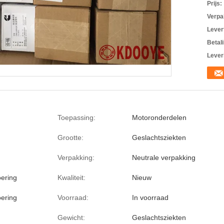
Prijs:
Verpa
Levert
Betal
Lever
Toepassing:
Motoronderdelen
Grootte:
Geslachtsziekten
Verpakking:
Neutrale verpakking
oering
Kwaliteit:
Nieuw
oering
Voorraad:
In voorraad
Gewicht:
Geslachtsziekten