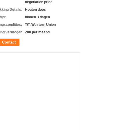
negotiation price
kking Details:
Houten doos
ijd:
binnen 3 dagen
ingscondities:
T/T, Western Union
ing vermogen:
200 per maand
Contact