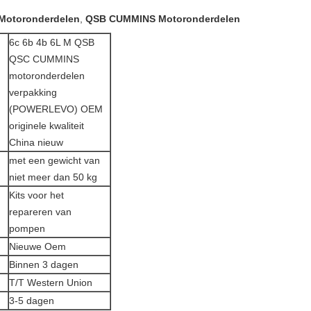
otoronderdelen
,
QSB CUMMINS Motoronderdelen
6c 6b 4b 6L M QSB
QSC CUMMINS
motoronderdelen
verpakking
(POWERLEVO) OEM
originele kwaliteit
China nieuw
met een gewicht van
niet meer dan 50 kg
Kits voor het
repareren van
pompen
Nieuwe Oem
Binnen 3 dagen
T/T Western Union
3-5 dagen