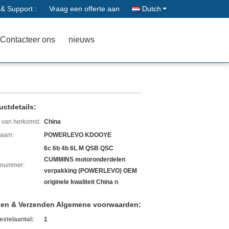
 & Support :
Vraag een offerte aan
Dutch
Contacteer ons
nieuws
uctdetails:
 van herkomst:
China
aam:
POWERLEVO KDOOYE
6c 6b 4b 6L M QSB QSC
CUMMINS motoronderdelen
lnummer:
verpakking (POWERLEVO) OEM
originele kwaliteit China n
len & Verzenden Algemene voorwaarden:
estelaantal:
1