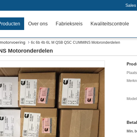
Sales
Producten
Over ons
Fabrieksreis
Kwaliteitscontrole
 motorvoering
6c 6b 4b 6L M QSB QSC CUMMINS Motoronderdelen
NS Motoronderdelen
Prod
Plaats
Merkn
Mode
Beta
Min. b