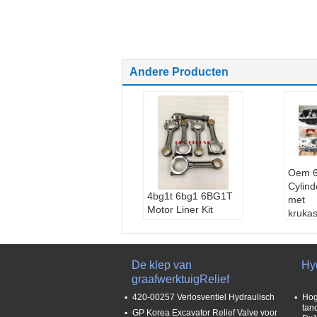
Andere Producten
Oem 
Cylin
4bg1t 6bg1 6BG1T
met
Motor Liner Kit
kruka
Verbindingsstaaf
Type
Voor Zax200 Ex200-
g
5 Isuzu
Motor
Type:
Voeringsuitru
De klep van
Hy
Toepa
sting
graafwerktuigRelief
onder
Motortype:
Diesel
Garan
420-00257 Verlosventiel Hydraulisch
Hog
Toepassing:
Motor
tan
GP Korea Excavator Relief Valve voor