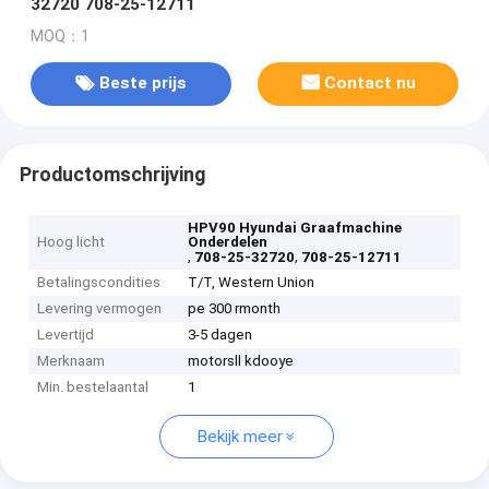
32720 708-25-12711
MOQ：1
Beste prijs
Contact nu
Productomschrijving
HPV90 Hyundai Graafmachine
Hoog licht
Onderdelen
,
,
708-25-32720
708-25-12711
Betalingscondities
T/T, Western Union
Levering vermogen
pe 300 rmonth
Levertijd
3-5 dagen
Merknaam
motorsll kdooye
Min. bestelaantal
1
Bekijk meer