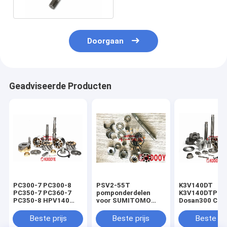
32720 708-25-12711
Doorgaan
Geadviseerde Producten
PC300-7 PC300-8
PSV2-55T
K3V140DT
PC350-7 PC360-7
pomponderdelen
K3V140DTP
PC350-8 HPV140
voor SUMITOMO
Dosan300 Clg
Voor Komatsu
sh120-1 sh100
Xe335 Pompon
Pompondelen Block
sh120 blok
Block Set Plat
Beste prijs
Beste prijs
Beste pri
Hoofdas Piston
zuigerlagerschuifdoos
H3v140dt Swa