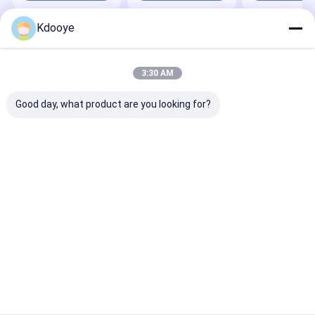
Swash Plate Seals
voor de hoofdas
Kit
Kdooye
Thuis
Ongeveer
Contacteer
Desktop
ons
ons
Site
Sitemap
Privacy Policy
3:30 AM
Kwaliteit
Onderdelen voor graafmachines
China Fabriek.Copyright
© 2026 Guangzhou Kdooye Machinery Equipment Co., Ltd.. All
Good day, what product are you looking for?
Rights Reserved.
Thuis
Producten
Over ons