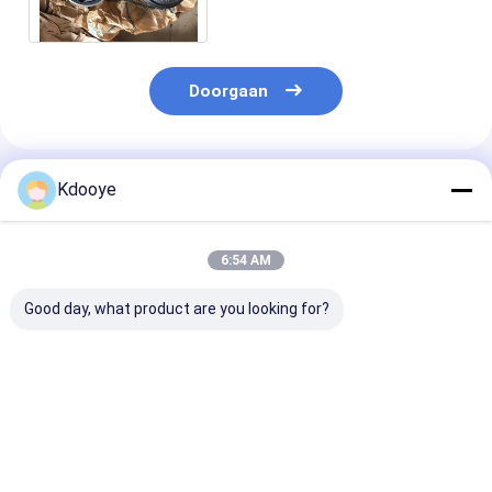
6E PC200-7 PC220-7
Doorgaan
Geadviseerde Producten
Kdooye
6:54 AM
Good day, what product are you looking for?
6BG1T -XABEC-03-
6HK1 SANY335
6754-21-1310
C2 ISUZU 128.5KW
ZAX330 ZAX360
21-1017 s6d1
2100r/min
ZAX330-3 XE335
qsb6.7 cilinde
Motorenlijner voor
MOTORENDEELEN
montage voor
xe235 ZAX200
LINER PISTON
KOMATSU CU
Beste prijs
Beste prijs
Beste pri
SH200-3 XC210
RINGS GASKET KIT
pc200-8 R225