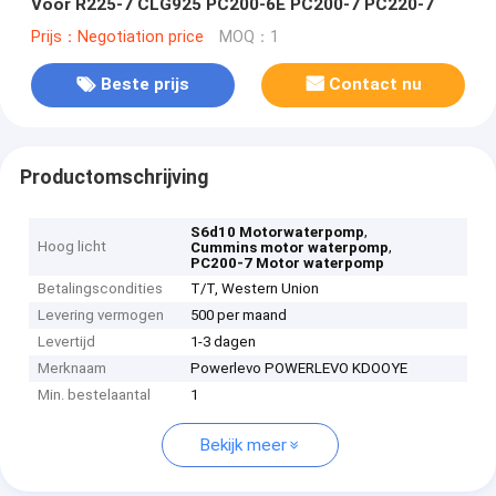
Voor R225-7 CLG925 PC200-6E PC200-7 PC220-7
Prijs：Negotiation price
MOQ：1
Beste prijs
Contact nu
Productomschrijving
,
S6d10 Motorwaterpomp
Hoog licht
,
Cummins motor waterpomp
PC200-7 Motor waterpomp
Betalingscondities
T/T, Western Union
Levering vermogen
500 per maand
Levertijd
1-3 dagen
Merknaam
Powerlevo POWERLEVO KDOOYE
Min. bestelaantal
1
Bekijk meer