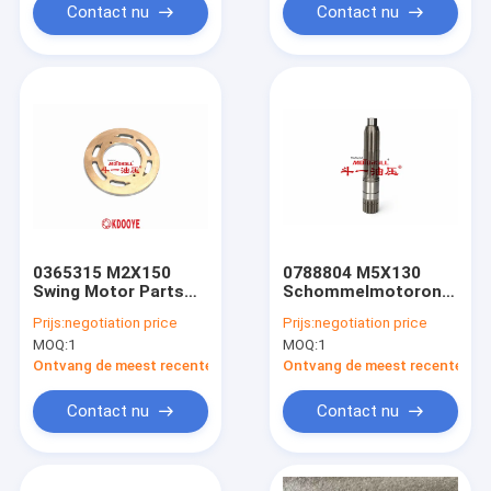
Contact nu
Contact nu
0365315 M2X150
0788804 M5X130
Swing Motor Parts
Schommelmotoronderde
Valve Plate voor
As voor Zx200 Zx250
Prijs:
negotiation price
Prijs:
negotiation price
EX200-1 DH220-5
Zx230-3 320c
MOQ:
1
MOQ:
1
DH220-7
Ontvang de meest recente Prijs
Ontvang de meest recente Prij
Contact nu
Contact nu