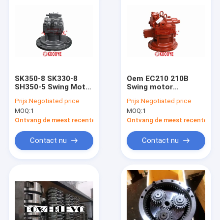
SK350-8 SK330-8
Oem EC210 210B
SH350-5 Swing Motor
Swing motor
Assembly 86KG Voor
assemblage M5X130
Prijs:
Negotiated price
Prijs:
Negotiated price
16 Tanden Kobelco
68KG
MOQ:
1
MOQ:
1
Ontvang de meest recente Prijs
Ontvang de meest recente Prij
Contact nu
Contact nu
Thuis
Producten
Over ons