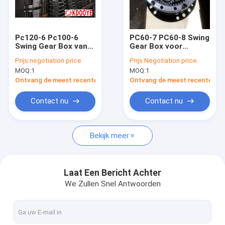
Fabrieksreis
Kwaliteitscontrole
Pc120-6 Pc100-6
PC60-7 PC60-8 Swing
Swing Gear Box van
Gear Box voor
Contacteer ons
de graafmachine
graafmachines 201-
Prijs:
negotiation price
Prijs:
Negotiation price
voor eerste tweede
26-00040 201-26-
MOQ:
1
MOQ:
1
drager
00060 201-26-00090
nieuws
Ontvang de meest recente Prijs
Ontvang de meest recente Prij
Vraag een offerte aan
Contact nu
Contact nu
Bekijk meer
Onderdelen voor graafmachines
de delen van de graafwerktuig hydraulische pomp
Laat Een Bericht Achter
We Zullen Snel Antwoorden
Hydraulische tandwielpomp
Hydraulische Pompassemblage