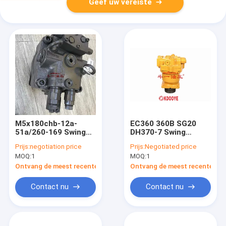
Geef uw vereiste
M5x180chb-12a-
EC360 360B SG20
51a/260-169 Swing
DH370-7 Swing
Motor Assembly 14
motor assemblage
Prijs:
negotiation price
Prijs:
Negotiated price
Tanden voor Clg925
86KG Voor
MOQ:
1
MOQ:
1
graafmachine
Ontvang de meest recente Prijs
Ontvang de meest recente Prij
Contact nu
Contact nu