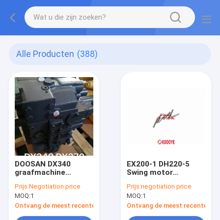
Alle Producten
(388)
DOOSAN DX340
EX200-1 DH220-5
graafmachine
Swing motor
ontlastingsklep,
onderdelen, motor
Prijs:
Negotiation price
Prijs:
negotiation price
Hydraulische
push rod 0365310
MOQ:
1
MOQ:
1
besturingsklep
M2X150
K1002989A 410105-
Ontvang de meest recente Prijs
Ontvang de meest recente Prij
00575