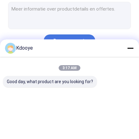
Radiator Hydraulische olie koeler
hydraulische pompregelaar
De klep van graafwerktuigRelief
Doorgaan
De Delen van de schommelingsmotor
Kdooye
De Assemblage van de schommelingsmotor
Onze Categorieën
3:17 AM
Schommelversnellingsbak voor graafmachines
Good day, what product are you looking for?
Graafmachine eindaandrijving onderdelen
versnellingsbak voor de laatste aandrijving
Turboladers
Onderdelen voor
de delen van de
Hydraulische
De Uitrusting van de motorvoering
graafmachines
graafwerktuig
tandwielpomp
hydraulische pomp