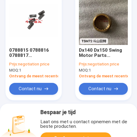
0788815 0788816
Dx140 Dx150 Swing
0788817
Motor Parts
Swingmotoronderdelen
K9001302 K9001304
Prijs:
negotiation price
Prijs:
negotiation price
voor zx200 zx250
K9001310 K9001303
MOQ:
1
MOQ:
1
zx230-3 320c
Ontvang de meest recente Prijs
Ontvang de meest recente Prij
Contact nu
Contact nu
Bespaar je tijd
Laat ons met u contact opnemen met de
beste producten.