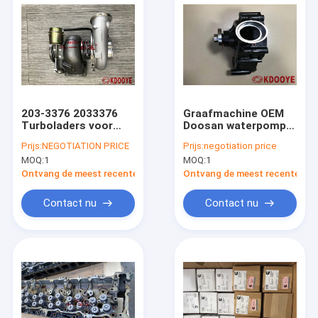
203-3376 2033376
Graafmachine OEM
Turboladers voor
Doosan waterpomp
C10 C12 motoren 23
400921-00008 Voor
Prijs:
NEGOTIATION PRICE
Prijs:
negotiation price
kg
Dl08 Dx260
MOQ:
1
MOQ:
1
Ontvang de meest recente Prijs
Ontvang de meest recente Prij
Contact nu
Contact nu
Thuis
Producten
Over ons