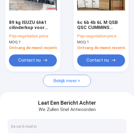
Fabrieksreis
Kwaliteitscontrole
89 kg ISUZU 6hk1
6c 6b 4b 6L M QSB
cilinderkop voor
QSC CUMMINS
Contacteer ons
HITACHI ZX330-3
Motoronderdelen
Prijs:
negotiation price
Prijs:
negotiation price
ZX360-3 ZX350-3
MOQ:
1
MOQ:
1
nieuws
Ontvang de meest recente Prijs
Ontvang de meest recente Prij
Vraag een offerte aan
Contact nu
Contact nu
Bekijk meer
Onderdelen voor graafmachines
de delen van de graafwerktuig hydraulische pomp
Laat Een Bericht Achter
We Zullen Snel Antwoorden
Hydraulische tandwielpomp
Hydraulische Pompassemblage