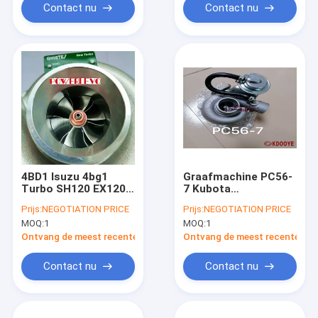
Contact nu
Contact nu
4BD1 Isuzu 4bg1
Graafmachine PC56-
Turbo SH120 EX120
7 Kubota
6KG voor excavator
Turbocompressor
Prijs:
NEGOTIATION PRICE
Prijs:
NEGOTIATION PRICE
312B EX120
7kg met 1 jaar
MOQ:
1
MOQ:
1
garantie
Ontvang de meest recente Prijs
Ontvang de meest recente Prij
Contact nu
Contact nu