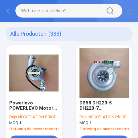
Alle Producten
(388)
Powerlevo
DB58 DH220-5
POWERLEVO Motor
DH220-7
Turbo EC210B D6E
Graafmachine
Prijs:
NEGOTIATION PRICE
Prijs:
NEGOTIATION PRICE
210B
Turbocompressor
MOQ:
1
MOQ:
1
65.09100-7040 7040A
Ontvang de meest recente Prijs
Ontvang de meest recente Prij