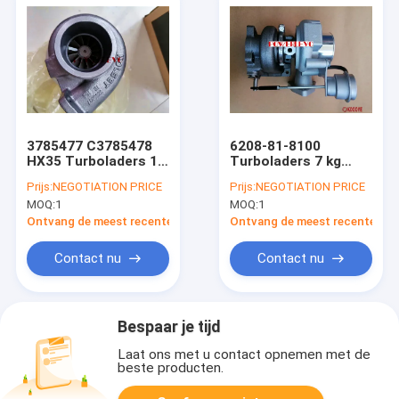
3785477 C3785478
6208-81-8100
HX35 Turboladers 13
Turboladers 7 kg
kg OEM Standard 1
Voor Pc130-7 Pc110
Prijs:
NEGOTIATION PRICE
Prijs:
NEGOTIATION PRICE
jaar garantie
SAA4D95LE-3B
MOQ:
1
MOQ:
1
Ontvang de meest recente Prijs
Ontvang de meest recente Prij
Contact nu
Contact nu
Bespaar je tijd
Laat ons met u contact opnemen met de
beste producten.