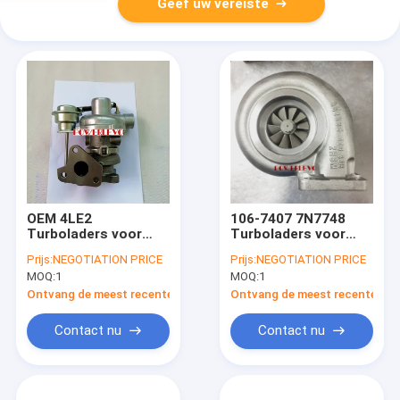
Geef uw vereiste
OEM 4LE2
106-7407 7N7748
Turboladers voor
Turboladers voor
ISUZU motoren
motor 3306 330B
Prijs:
NEGOTIATION PRICE
Prijs:
NEGOTIATION PRICE
D7G
MOQ:
1
MOQ:
1
Ontvang de meest recente Prijs
Ontvang de meest recente Prij
Contact nu
Contact nu