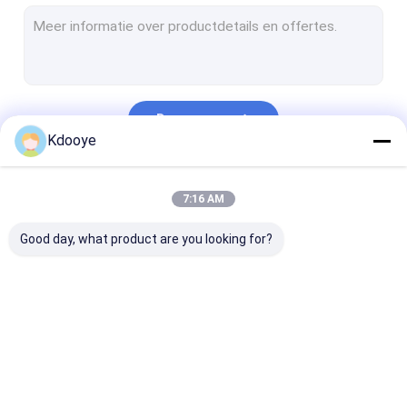
Radiator Hydraulische olie koeler
hydraulische pompregelaar
De klep van graafwerktuigRelief
Doorgaan
De Delen van de schommelingsmotor
Kdooye
De Assemblage van de schommelingsmotor
Onze Categorieën
7:16 AM
Schommelversnellingsbak voor graafmachines
Good day, what product are you looking for?
Graafmachine eindaandrijving onderdelen
versnellingsbak voor de laatste aandrijving
Turboladers
Onderdelen voor
de delen van de
Hydraulische
De Uitrusting van de motorvoering
graafmachines
graafwerktuig
tandwielpomp
hydraulische pomp